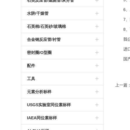
石英反应管/燃烧管/灰分管
6、发
Thermo
水阱/干燥管
7、隔
elementar
thermo水阱/二氧化碳阱
石英棉/石英砂/玻璃棉
8、可
EuroVector
elementar干燥管
我公
合金钢反应管/衬管
进口：
Leco/Eltra
密封圈/O型圈
国产：1
leco密封圈
配件
elementar密封圈
Thermo配件
工具
上一篇
thermo密封圈
Elementar配件
元素分析标样
LECO/Eltra配件
USGS实验室同位素标样
IAEA同位素标样