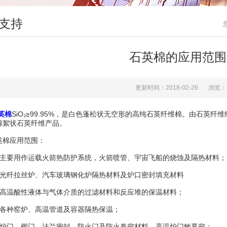
支持
石英棉的应用范围
更新时间：2018-02-26
浏览：
英棉
SiO₂≥99.95%，是白色蓬松状无空形的高纯石英纤维棉。由石英
棉絮状石英纤维产品。
棉应用范围：
要用作运载火箭热防护系统，火箭喷管、宇宙飞船的烧蚀及隔热材料；
纤拉丝炉、汽车玻璃钢化炉隔热材料及炉口密封填充材料
温酸性液体与气体介质的过滤材料和反应堆的保温材料；
种窑炉、高温管道及容器隔热保温；
门、阀门、法兰密封、防火门及防火卷帘材料、高温炉门敏幕帘；