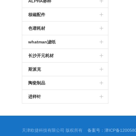
ALPHA标样
核磁配件
色谱耗材
whatman滤纸
长沙开元耗材
斯派克
陶瓷制品
进样针
天津欧捷科技有限公司 版权所有
备案号：津ICP备1200580