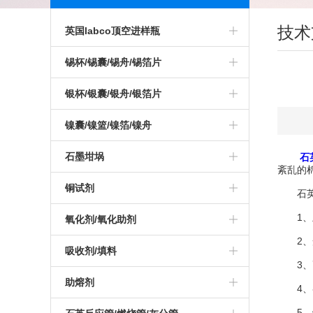
技术
英国labco顶空进样瓶
锡杯/锡囊/锡舟/锡箔片
银杯/银囊/银舟/银箔片
镍囊/镍篮/镍箔/镍舟
石墨坩埚
石
紊乱的
铜试剂
石英
1、主
氧化剂/氧化助剂
2、光
吸收剂/填料
3、高
助熔剂
4、各
5、炉