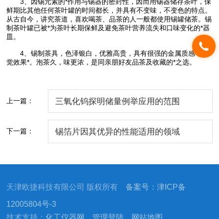
3、因锡元素的*作用与锡器的密封性，因而用锡器储存茶叶，保
鲜期比其他任何茶叶罐的时间都长，并具有不变味，不变色的特点。
从古自今，讲究茶道，喜欢喝茶、品茶的人一般都使用锡罐储茶。锡
制茶叶罐已被*为茶叶长期保鲜及避免茶叶营养流失和口味变化的*器
皿。
4、锡制茶具，色泽银白，优雅高贵，具有很强的金属质感，视
觉效果*。泡茶久，味更浓，是同亲朋好友品茶及收藏的*之选。
上一篇：
三氧化钨探明储量例举应用的范围
下一篇：
锡箔片因其优异的性能适用的领域
天津欧捷科技有限公司 版权所有
备案号：津ICP备
12005804号-3
技术支持：
化工仪器网
管理登陆
网站地图