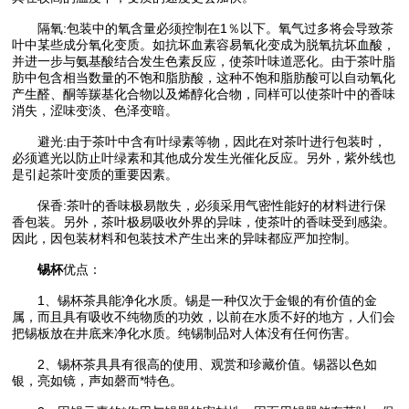
隔氧:包装中的氧含量必须控制在1％以下。氧气过多将会导致茶
叶中某些成分氧化变质。如抗坏血素容易氧化变成为脱氧抗坏血酸，
并进一步与氨基酸结合发生色素反应，使茶叶味道恶化。由于茶叶脂
肪中包含相当数量的不饱和脂肪酸，这种不饱和脂肪酸可以自动氧化
产生醛、酮等羰基化合物以及烯醇化合物，同样可以使茶叶中的香味
消失，涩味变淡、色泽变暗。
避光:由于茶叶中含有叶绿素等物，因此在对茶叶进行包装时，
必须遮光以防止叶绿素和其他成分发生光催化反应。另外，紫外线也
是引起茶叶变质的重要因素。
保香:茶叶的香味极易散失，必须采用气密性能好的材料进行保
香包装。另外，茶叶极易吸收外界的异味，使茶叶的香味受到感染。
因此，因包装材料和包装技术产生出来的异味都应严加控制。
锡杯
优点：
1、锡杯茶具能净化水质。锡是一种仅次于金银的有价值的金
属，而且具有吸收不纯物质的功效，以前在水质不好的地方，人们会
把锡板放在井底来净化水质。纯锡制品对人体没有任何伤害。
2、锡杯茶具具有很高的使用、观赏和珍藏价值。锡器以色如
银，亮如镜，声如磬而*特色。