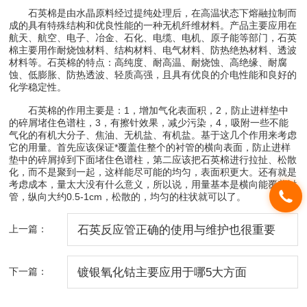
石英棉是由水晶原料经过提纯处理后，在高温状态下熔融拉制而
成的具有特殊结构和优良性能的一种无机纤维材料。产品主要应用在
航天、航空、电子、冶金、石化、电缆、电机、原子能等部门，石英
棉主要用作耐烧蚀材料、结构材料、电气材料、防热绝热材料、透波
材料等。石英棉的特点：高纯度、耐高温、耐烧蚀、高绝缘、耐腐
蚀、低膨胀、防热透波、轻质高强，且具有优良的介电性能和良好的
化学稳定性。
石英棉的作用主要是：1，增加气化表面积，2，防止进样垫中
的碎屑堵住色谱柱，3，有擦针效果，减少污染，4，吸附一些不能
气化的有机大分子、焦油、无机盐、有机盐。基于这几个作用来考虑
它的用量。首先应该保证*覆盖住整个的衬管的横向表面，防止进样
垫中的碎屑掉到下面堵住色谱柱，第二应该把石英棉进行拉扯、松散
化，而不是聚到一起，这样能尽可能的均匀，表面积更大。还有就是
考虑成本，量太大没有什么意义，所以说，用量基本是横向能覆盖衬
管，纵向大约0.5-1cm，松散的，均匀的柱状就可以了。
上一篇：
石英反应管正确的使用与维护也很重要
下一篇：
镀银氧化钴主要应用于哪5大方面