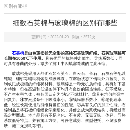
区别有哪些
细数石英棉与玻璃棉的区别有哪些
更新时间：2022-01-20
浏览：3572次
石英棉
是白色蓬松状无空形的高纯石英玻璃纤维。石英玻璃棉可
长期在1050℃下使用。
具有优异的抗热冲击能力、导热系数低，同
时具有卷曲的外形，减少了施工中因填塞造成的过渡压缩。
玻璃棉是采用天然矿石如石英石、白云石、长石、石灰石等配以
纯碱、硼砂等辅助料熔制成玻璃液，在熔融状态下借助外力拉制、吹
制或甩成极细的纤维状材料。玻璃棉是一种无机质纤维，具有如下基
本特性：①在高温和低温条件下均具有良好的隔热性能。②不燃烧，
不产生有害气体，被各国认定为“法定不燃材料”。③具有均匀的弹性
回复力。④在潮湿条件下吸湿率小。⑤线膨胀系数小。⑥老化速率
低，经过长期使用后能维持当初的性能。⑦具有良好的加工性能。石
棉制品是将石板纤维经化学束细化，并使之成为浆状结构，再经过高
温定型而成。本产品具有不易老化、不变质、无毒无味、体轻、导热
系数低等特点。并有施工方便、可任意裁剪、依型包托、不刺激皮
肤、施工无损耗等*性。