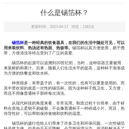
什么是锡箔杯？
更新时间：2023-04-17
浏览：1361次
锡箔杯
是一种经典的饮食器具，在我们的生活中随处可见，可以
用来装饮料、热汤还有热面、热饭等。
锡箔杯以其方便使用，易于携
带，方便清洗等特点受到了广泛的喜爱。
锡箔杯的起源可以追溯到20世纪初，当时，这种容器主要被用
来装鲜奶和果汁。后来，随着人们生活水平的提高，这种杯子渐渐成
为方便的快餐盒和饮水杯。
种类很多，有带盖子的，有一次性的，也有可以重复使用的。而
其中受欢迎的就是一次性的锡箔杯。因为这种杯子既卫生，又方便，
而且不用像普通杯子那样每次清洗。
从现代科技的角度来看，非常实用。制造过程十分简单，由于材
料在质地上柔韧不易破裂，不会像普通杯子一样碎成小片。而且，热
传导性好，可以帮助保持食物和饮料的温度。
锡箔杯的盛行也给人们带来了许多卫生和环保问题。一次性锡箔
杯虽然方便，但是由于不可降解，会导致环境污染，并消耗解决不了