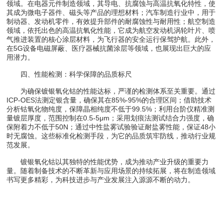
领域。在电器元件制造领域，其导电、抗腐蚀与高温抗氧化特性，使
其成为微电子器件、磁头等产品的理想材料；汽车制造行业中，用于
制动器、发动机零件，有效提升部件的耐腐蚀性与耐用性；航空制造
领域，依托出色的高温抗氧化性能，它成为航空发动机涡轮叶片、喷
气推进装置的核心涂层材料，为飞行器的安全运行保驾护航。此外，
在5G设备电磁屏蔽、医疗器械抗菌涂层等领域，也展现出巨大的应
用潜力。
四、性能检测：科学保障的品质标尺
为确保镀银氧化钴的性能达标，严谨的检测体系至关重要。通过
ICP-OES法测定银含量，确保其在85%-95%的合理区间；借助技术
分析钴氧化物纯度，保障晶相纯度不低于99.5%；利用台阶仪精准测
量镀层厚度，范围控制在0.5-5μm；采用划痕法测试结合力强度，确
保附着力不低于50N；通过中性盐雾试验验证耐盐雾性能，保证48小
时无腐蚀。这些标准化检测手段，为它的品质筑牢防线，推动行业规
范发展。
镀银氧化钴以其独特的性能优势，成为推动产业升级的重要力
量。随着制备技术的不断革新与应用场景的持续拓展，将在制造领域
书写更多精彩，为科技进步与产业发展注入源源不断的动力。