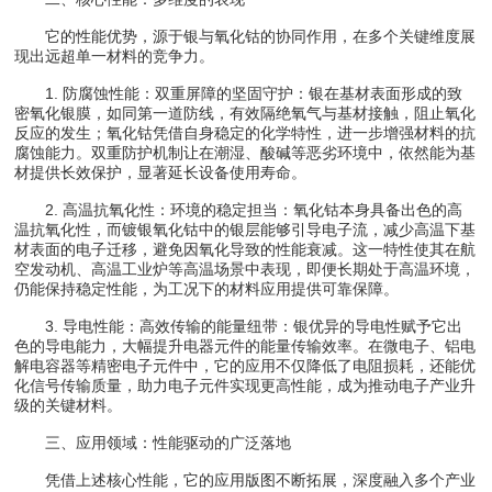
它的性能优势，源于银与氧化钴的协同作用，在多个关键维度展
现出远超单一材料的竞争力。
1. 防腐蚀性能：双重屏障的坚固守护：银在基材表面形成的致
密氧化银膜，如同第一道防线，有效隔绝氧气与基材接触，阻止氧化
反应的发生；氧化钴凭借自身稳定的化学特性，进一步增强材料的抗
腐蚀能力。双重防护机制让在潮湿、酸碱等恶劣环境中，依然能为基
材提供长效保护，显著延长设备使用寿命。
2. 高温抗氧化性：环境的稳定担当：氧化钴本身具备出色的高
温抗氧化性，而镀银氧化钴中的银层能够引导电子流，减少高温下基
材表面的电子迁移，避免因氧化导致的性能衰减。这一特性使其在航
空发动机、高温工业炉等高温场景中表现，即便长期处于高温环境，
仍能保持稳定性能，为工况下的材料应用提供可靠保障。
3. 导电性能：高效传输的能量纽带：银优异的导电性赋予它出
色的导电能力，大幅提升电器元件的能量传输效率。在微电子、铝电
解电容器等精密电子元件中，它的应用不仅降低了电阻损耗，还能优
化信号传输质量，助力电子元件实现更高性能，成为推动电子产业升
级的关键材料。
三、应用领域：性能驱动的广泛落地
凭借上述核心性能，它的应用版图不断拓展，深度融入多个产业