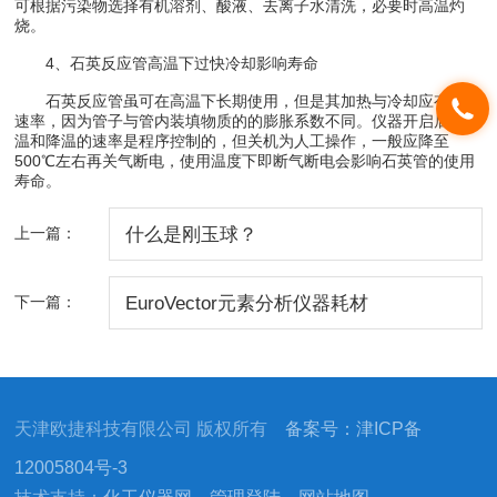
可根据污染物选择有机溶剂、酸液、去离子水清洗，必要时高温灼
烧。
4、石英反应管高温下过快冷却影响寿命
石英反应管虽可在高温下长期使用，但是其加热与冷却应有一定
速率，因为管子与管内装填物质的的膨胀系数不同。仪器开启后，升
温和降温的速率是程序控制的，但关机为人工操作，一般应降至
500℃左右再关气断电，使用温度下即断气断电会影响石英管的使用
寿命。
上一篇：
什么是刚玉球？
下一篇：
EuroVector元素分析仪器耗材
天津欧捷科技有限公司 版权所有
备案号：津ICP备
12005804号-3