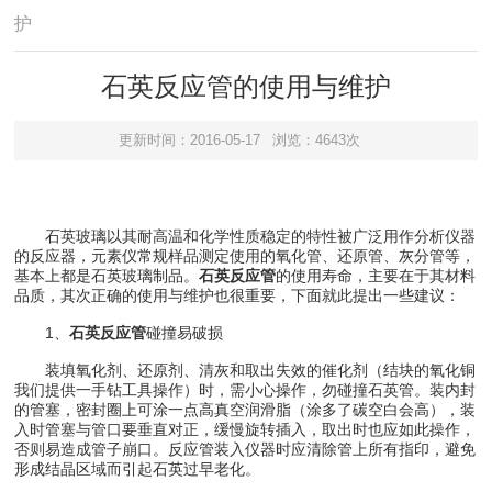
护
石英反应管的使用与维护
更新时间：2016-05-17
浏览：4643次
石英玻璃以其耐高温和化学性质稳定的特性被广泛用作分析仪器
的反应器，元素仪常规样品测定使用的氧化管、还原管、灰分管等，
基本上都是石英玻璃制品。
石英反应管
的使用寿命，主要在于其材料
品质，其次正确的使用与维护也很重要，下面就此提出一些建议：
1、
石英反应管
碰撞易破损
装填氧化剂、还原剂、清灰和取出失效的催化剂（结块的氧化铜
我们提供一手钻工具操作）时，需小心操作，勿碰撞石英管。装内封
的管塞，密封圈上可涂一点高真空润滑脂（涂多了碳空白会高），装
入时管塞与管口要垂直对正，缓慢旋转插入，取出时也应如此操作，
否则易造成管子崩口。反应管装入仪器时应清除管上所有指印，避免
形成结晶区域而引起石英过早老化。