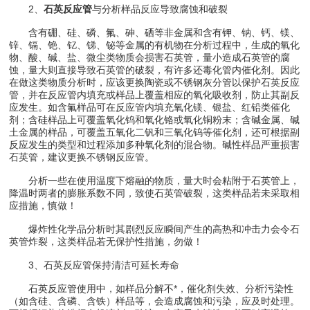
2、
石英反应管
与分析样品反应导致腐蚀和破裂
含有硼、硅、磷、氟、砷、硒等非金属和含有钾、钠、钙、镁、
锌、镉、铯、钇、锑、铋等金属的有机物在分析过程中，生成的氧化
物、酸、碱、盐、微尘类物质会损害石英管，量小造成石英管的腐
蚀，量大则直接导致石英管的破裂，有许多还毒化管内催化剂。因此
在做这类物质分析时，应该更换陶瓷或不锈钢灰分管以保护石英反应
管，并在反应管内填充或样品上覆盖相应的氧化吸收剂，防止其副反
应发生。如含氟样品可在反应管内填充氧化镁、银盐、红铅类催化
剂；含硅样品上可覆盖氧化钨和氧化铬或氧化铜粉末；含碱金属、碱
土金属的样品，可覆盖五氧化二钒和三氧化钨等催化剂，还可根据副
反应发生的类型和过程添加多种氧化剂的混合物。碱性样品严重损害
石英管，建议更换不锈钢反应管。
分析一些在使用温度下熔融的物质，量大时会粘附于石英管上，
降温时两者的膨胀系数不同，致使石英管破裂，这类样品若未采取相
应措施，慎做！
爆炸性化学品分析时其剧烈反应瞬间产生的高热和冲击力会令石
英管炸裂，这类样品若无保护性措施，勿做！
3、石英反应管保持清洁可延长寿命
石英反应管使用中，如样品分解不*，催化剂失效、分析污染性
（如含硅、含磷、含铁）样品等，会造成腐蚀和污染，应及时处理。