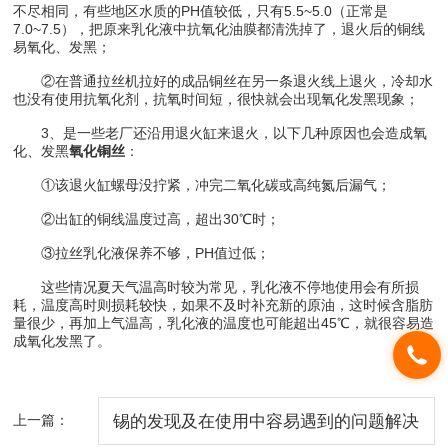
不尽相同，有些地区水质的PH值较低，只有5.5~5.0（正常是
7.0~7.5），把原来乳化液中抗氧化油膜都清洗掉了，退火后的铜线
易氧化、发黑；
②在普通拉丝机拉好的成品铜丝在另一条退火线上退火，冷却水
也没有使用抗氧化剂，抗氧时间短，很快就会出现氧化发黑现象；
3、是一些老厂还沿用退火缸来退火，以下几种原因也会造成氧
化、发黑
氧化铜丝
：
①该退火缸螺母没拧紧，冲完二氧化碳或高纯氮后漏气；
②出缸的铜线温度过高，超出30℃时；
③拉丝乳化液保养不够，PH值过低；
这些情况夏天气温高时较为常见，乳化液不停地使用会有所损
耗，温度高时则损耗较快，如果不及时补充新的原油，这时候含脂肪
量很少，再加上气温高，乳化液的温度也可能超出45℃，就很容易造
成氧化发黑了。
上一篇：
锡的发现及在使用中容易遇到的问题解决