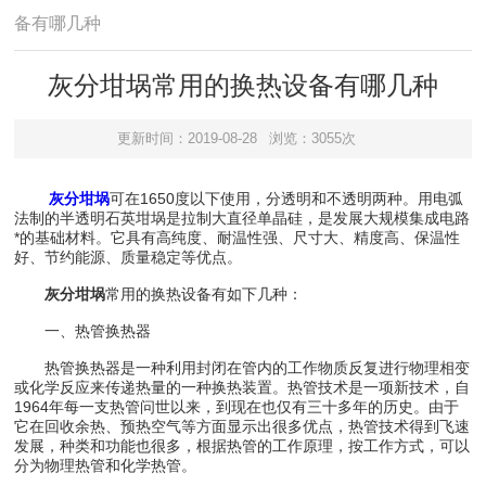
备有哪几种
灰分坩埚常用的换热设备有哪几种
更新时间：2019-08-28
浏览：3055次
灰分坩埚
可在1650度以下使用，分透明和不透明两种。用电弧
法制的半透明石英坩埚是拉制大直径单晶硅，是发展大规模集成电路
*的基础材料。它具有高纯度、耐温性强、尺寸大、精度高、保温性
好、节约能源、质量稳定等优点。
灰分坩埚
常用的换热设备有如下几种：
一、热管换热器
热管换热器是一种利用封闭在管内的工作物质反复进行物理相变
或化学反应来传递热量的一种换热装置。热管技术是一项新技术，自
1964年每一支热管问世以来，到现在也仅有三十多年的历史。由于
它在回收余热、预热空气等方面显示出很多优点，热管技术得到飞速
发展，种类和功能也很多，根据热管的工作原理，按工作方式，可以
分为物理热管和化学热管。