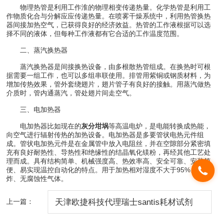
物理热管是利用工作淮的物理相变传递热量。化学热管是利用工
作物质化合与分解应应传递热量。在喷雾干燥系统中，利用热管换热
器间接加热空气，已获得良好的经济效益。热管的工作液根据可以选
择不同的液体，但每种工作液都有它合适的工作温度范围。
二、蒸汽换热器
蒸汽换热器是间接换热设备，由多根散热管组成。在换热时可根
据需要一组工作，也可以多组串联使用。排管用紫铜或钢质材料，为
增加传热效果，管外套绕翅片，翅片管子有良好的接触。用蒸汽做热
介质时，管内通蒸汽，管处翅片间走空气。
三、电加热器
电加热器比如现在的
灰分坩埚
等高温电炉，是电能转换成热能，
向空气进行辐射传热的加热设备。电加热器是多要管状电热元件组
成。管状电加热元件是在金属管中放入电阻丝，并在空隙部分紧密填
充有良好耐热性、导热性和绝缘性的结晶氧化镁粉，再经其他工艺处
理而成。具有结构简单、机械强度高、热效率高、安全可靠、安装简
便、易实现温控自动化的特点。用于加热相对湿度不大于95%、无爆
炸、无腐蚀性气体。
上一篇：
天津欧捷科技代理瑞士santis耗材试剂