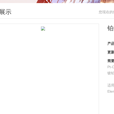
展示
您现在的
铂
产
更
简
Pt-C
镀铂氧
适
Ele
Lec
Bue