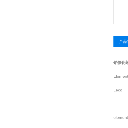
产品
铂催化
Elemen
Leco 5
elem