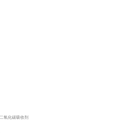
 碱石棉 二氧化碳吸收剂
镁