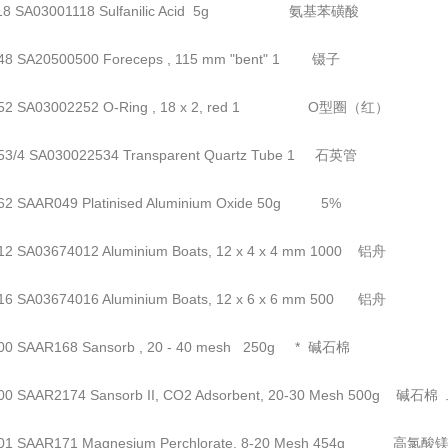
118 SA03001118 Sulfanilic Acid 5g 氨基苯磺酸
48 SA20500500 Foreceps , 115 mm "bent" 1 镊子
252 SA03002252 O-Ring , 18 x 2, red 1 O型圈（红）
53/4 SA030022534 Transparent Quartz Tube 1 石英管
62 SAAR049 Platinised Aluminium Oxide 50g 5%
12 SA03674012 Aluminium Boats, 12 x 4 x 4 mm 1000 铝舟
16 SA03674016 Aluminium Boats, 12 x 6 x 6 mm 500 铝舟
00 SAAR168 Sansorb , 20 - 40 mesh 250g * 碱石棉
00 SAAR2174 Sansorb II, CO2 Adsorbent, 20-30 Mesh 500g
01 SAAR171 Magnesium Perchlorate, 8-20 Mesh 454g 高氯酸