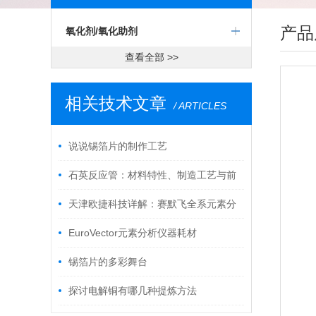
产品
氧化剂/氧化助剂
查看全部 >>
相关技术文章
/ ARTICLES
说说锡箔片的制作工艺
石英反应管：材料特性、制造工艺与前
沿应用全解析
天津欧捷科技详解：赛默飞全系元素分
析耗材正规供货渠道产品详解
EuroVector元素分析仪器耗材
锡箔片的多彩舞台
探讨电解铜有哪几种提炼方法