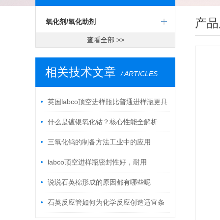
产品
氧化剂/氧化助剂
查看全部 >>
相关技术文章
/ ARTICLES
英国labco顶空进样瓶比普通进样瓶更具
哪些优势
什么是镀银氧化钴？核心性能全解析
三氧化钨的制备方法工业中的应用
labco顶空进样瓶密封性好，耐用
说说石英棉形成的原因都有哪些呢
石英反应管如何为化学反应创造适宜条