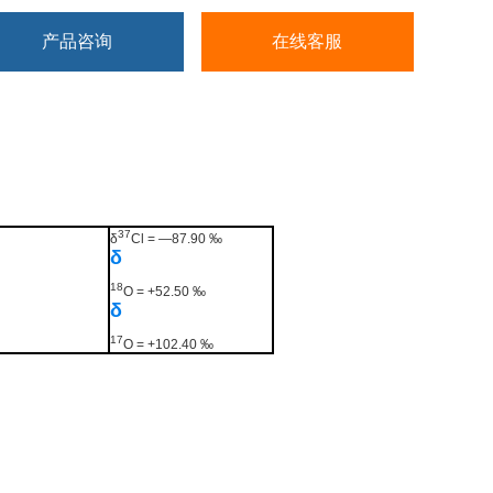
产品咨询
在线客服
37
δ
Cl = —87.90 ‰
δ
18
O = +52.50 ‰
δ
17
O = +102.40 ‰