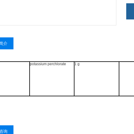
简介
potassium perchlorate
1 g
咨询