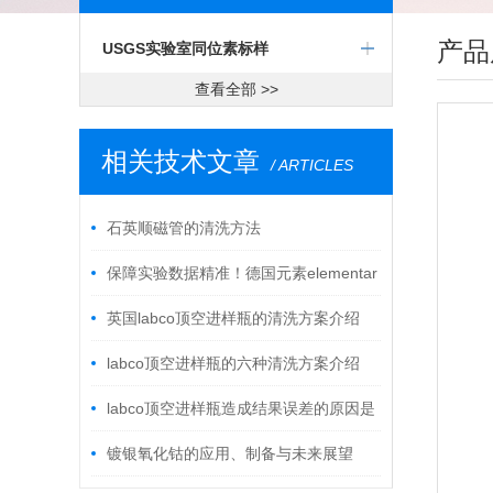
产品
USGS实验室同位素标样
查看全部 >>
相关技术文章
/ ARTICLES
石英顺磁管的清洗方法
保障实验数据精准！德国元素elementar
核心催化与样品耗材优选代理商
英国labco顶空进样瓶的清洗方案介绍
labco顶空进样瓶的六种清洗方案介绍
labco顶空进样瓶造成结果误差的原因是
什么
镀银氧化钴的应用、制备与未来展望