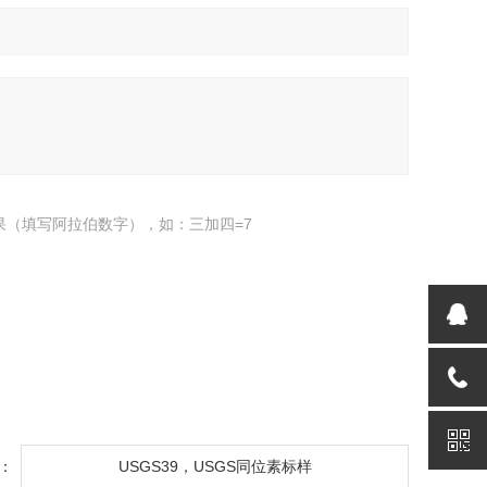
果（填写阿拉伯数字），如：三加四=7
：
USGS39，USGS同位素标样