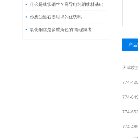
排除
什么是线状铜丝？高导电纯铜线材基础
原料介绍
你想知道石墨坩埚的优势吗
氧化铜丝是多重角色的“隐秘舞者”
产品
天津欧
774-42
774-64
774-65
774-48