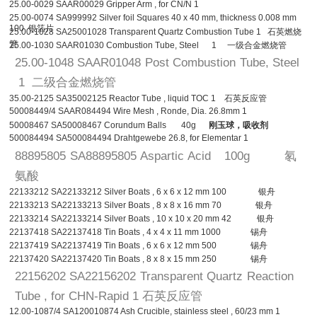
25.00-0029 SAAR00029 Gripper Arm , for CN/N 1
25.00-0074 SA999992 Silver foil Squares 40 x 40 mm, thickness 0.008 mm
100 银箔片
25.00-1028 SA25001028 Transparent Quartz Combustion Tube 1 石英燃烧
管
25.00-1030 SAAR01030 Combustion Tube, Steel 1 一级合金燃烧管
25.00-1048 SAAR01048 Post Combustion Tube, Steel
1 二级合金燃烧管
35.00-2125 SA35002125 Reactor Tube , liquid TOC 1 石英反应管
50008449/4 SAAR084494 Wire Mesh , Ronde, Dia. 26.8mm 1
50008467 SA50008467 Corundum Balls 40g
刚玉球
，吸收剂
500084494 SA500084494 Drahtgewebe 26.8, for Elementar 1
88895805 SA88895805 Aspartic Acid 100g 氡
氨酸
22133212 SA22133212 Silver Boats , 6 x 6 x 12 mm 100 银舟
22133213 SA22133213 Silver Boats , 8 x 8 x 16 mm 70 银舟
22133214 SA22133214 Silver Boats , 10 x 10 x 20 mm 42 银舟
22137418 SA22137418 Tin Boats , 4 x 4 x 11 mm 1000 锡舟
22137419 SA22137419 Tin Boats , 6 x 6 x 12 mm 500 锡舟
22137420 SA22137420 Tin Boats , 8 x 8 x 15 mm 250 锡舟
22156202 SA22156202 Transparent Quartz Reaction
Tube , for CHN-Rapid 1 石英反应管
12.00-1087/4 SA120010874 Ash Crucible, stainless steel , 60/23 mm 1