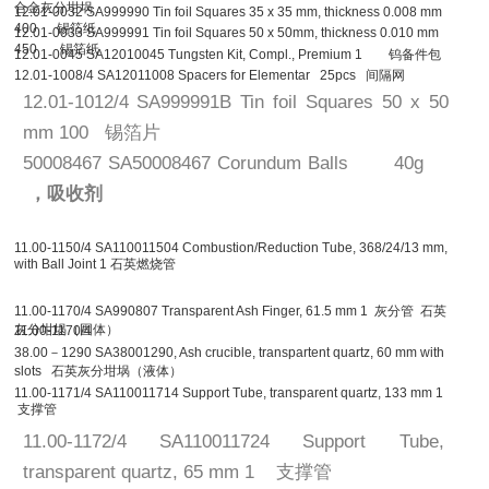
合金灰分坩埚
12.01-0032 SA999990 Tin foil Squares 35 x 35 mm, thickness 0.008 mm
400 锡箔纸
12.01-0033 SA999991 Tin foil Squares 50 x 50mm, thickness 0.010 mm
450 锡箔纸
12.01-0045 SA12010045 Tungsten Kit, Compl., Premium 1 钨备件包
12.01-1008/4 SA12011008 Spacers for Elementar 25pcs 间隔网
12.01-1012/4 SA999991B Tin foil Squares 50 x 50
mm 100 锡箔片
50008467 SA50008467 Corundum Balls 40g
，吸收剂
11.00-1150/4 SA110011504 Combustion/Reduction Tube, 368/24/13 mm,
with Ball Joint 1 石英燃烧管
11.00-1170/4 SA990807 Transparent Ash Finger, 61.5 mm 1 灰分管 石英
灰分坩埚（固体）
11.00-1170/4
38.00－1290 SA38001290, Ash crucible, transpartent quartz, 60 mm with
slots 石英灰分坩埚（液体）
11.00-1171/4 SA110011714 Support Tube, transparent quartz, 133 mm 1
支撑管
11.00-1172/4 SA110011724 Support Tube,
transparent quartz, 65 mm 1 支撑管