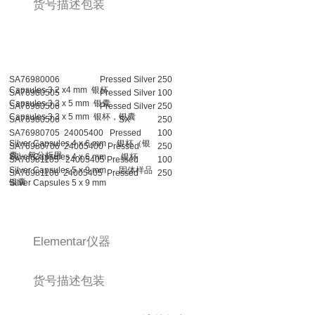
货号描述包装
SA76980006 Pressed Silver
250
Capsules 3.2 x4 mm
银杯
SA76980505 Pressed Silver
100
Capsules 3.3 x 5 mm
银囊
SA76980506 Pressed Silver
250
Capsules 3.3 x 5 mm
银杯，银囊
SA76980506 SX
250
SA76980705 24005400 Pressed
100
Silver Capsules 4 x 6 mm
银杯（银
SA76980706 24005400 Pressed
250
囊）
氧分析用
Silver Capsules 4 x 6 mm
银杯
SA76981105 24005405 Pressed
100
Silver Capsules 5 x 9 mm
固体样品
SA76981106 24005405 Pressed
250
银囊
Silver Capsules 5 x 9 mm
Elementar仪器
货号描述包装