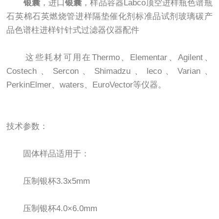
银囊
，进口
银囊
，样品容器Labco顶空进样瓶色谱瓶
石英棉石英燃烧管进样隔垫催化剂标准品试剂玻璃碳产
品色谱柱进样针针式过滤器仪器配件
这些耗材可用在Thermo、Elementar、Agilent、
Costech、Sercon、Shimadzu、leco、Varian、
PerkinElmer、waters、EuroVector等仪器。
技术参数：
固体样品适用于：
压制银杯3.3x5mm
压制银杯4.0×6.0mm